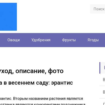
Овощи
Удобрения
Фрукты
Ягоды
уход, описание, фото
 в весеннем саду: эрантис
антис. Вторым названием растения является
 оттенка являются конкурентами подснежника.