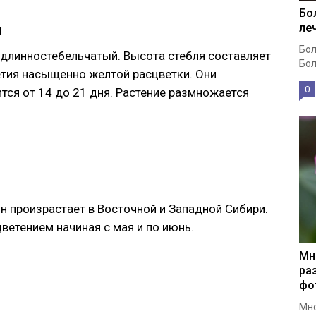
Бо
й
ле
Бол
 длинностебельчатый. Высота стебля составляет
Бол
етия насыщенно желтой расцветки. Они
0
ится от 14 до 21 дня. Растение размножается
Он произрастает в Восточной и Западной Сибири.
ветением начиная с мая и по июнь.
Мн
ра
фо
Мно