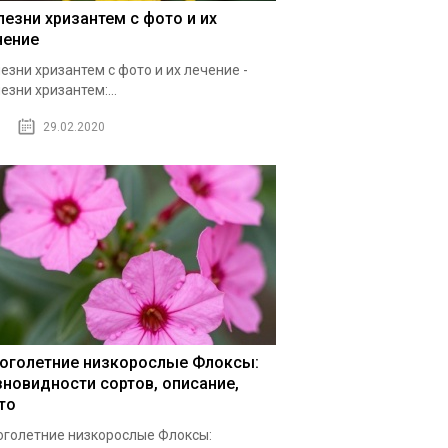
лезни хризантем с фото и их
чение
езни хризантем с фото и их лечение -
езни хризантем:...
29.02.2020
оголетние низкорослые Флоксы:
зновидности сортов, описание,
то
голетние низкорослые Флоксы: