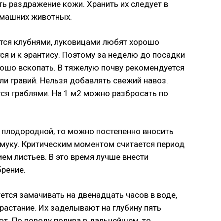
ть раздражение кожи. Хранить их следует в
омашних животных.
тся клубнями, луковицами любят хорошо
ся и к эрантису. Поэтому за неделю до посадки
рошо вскопать. В тяжелую почву рекомендуется
и гравий. Нельзя добавлять свежий навоз.
ся граблями. На 1 м2 можно разбросать по
 плодородной, то можно постепенно вносить
 муку. Критическим моментом считается период
ем листьев. В это время лучше внести
рение.
тся замачивать на двенадцать часов в воде,
растание. Их заделывают на глубину пять
т. По поводу полива в дальнейшем, то