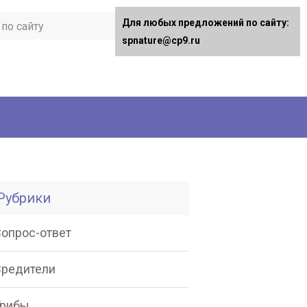
Для любых предложений по сайту:
spnature@cp9.ru
Рубрики
Вопрос-ответ
Вредители
Грибы