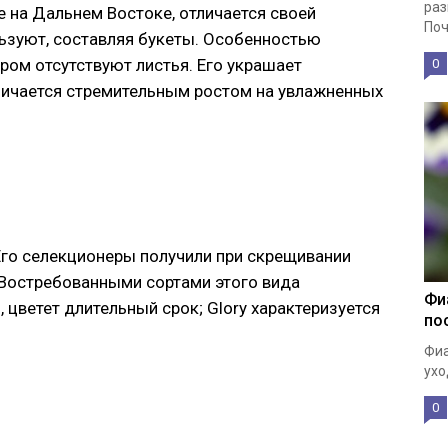
раз
 на Дальнем Востоке, отличается своей
Поч
ользуют, составляя букеты. Особенностью
ором отсутствуют листья. Его украшает
0
личается стремительным ростом на увлажненных
Его селекционеры получили при скрещивании
 Востребованными сортами этого вида
Фи
, цветет длительный срок; Glory характеризуется
по
Фиа
ухо
0