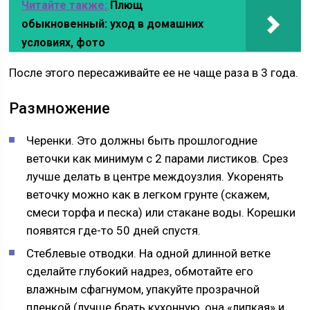
Читайте также:
Плющ
обыкновенный: уход в домашних
условиях, фото
После этого пересаживайте ее не чаще раза в 3 года.
Размножение
Черенки. Это должны быть прошлогодние
веточки как минимум с 2 парами листиков. Срез
лучше делать в центре междоузлия. Укоренять
веточку можно как в легком грунте (скажем,
смеси торфа и песка) или стакане воды. Корешки
появятся где-то 50 дней спустя.
Стеблевые отводки. На одной длинной ветке
сделайте глубокий надрез, обмотайте его
влажным сфагнумом, упакуйте прозрачной
пленкой (лучше брать кухонную, она «липкая» и