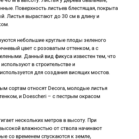
 40 м в высоту. Листья у дерева овальные,
нные. Поверхность листьев блестящая, покрыта
й. Листья вырастают до 30 см в длину и
ком.
азуются небольшие круглые плоды зеленого
чневый цвет с розоватым оттенком, а с
елеными. Данный вид фикуса известен тем, что
 используют в строительстве и
используется для создания висящих мостов.
ым сортам относят Decora, молодые листья
енком, и Doescheri – с пестрым окрасом
игает нескольких метров в высоту. При
 высокой влажностью от ствола начинают
ые со временем спускаются к земле,