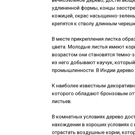
вечнозеленое дерево, достигающее
удлиненной формы, концы заостре
кожицей, окрас насыщенно-зелены
крепятся к стволу длинным череш
В месте прикрепления листка обр
цвета. Молодые листья имеют кори
возрастом они становятся темно-з
из него добывают каучук, который
промышленности. В Индии дерево 
К наиболее известным декоративн
которого обладают бронзовым отт
листьев.
В комнатных условиях дерево дост
нахождении в хороших условиях с
отрастать воздушные корни, котор