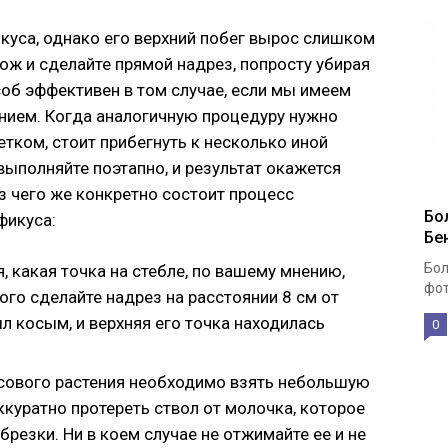
куса, однако его верхний побег вырос слишком
нож и сделайте прямой надрез, попросту убирая
об эффективен в том случае, если мы имеем
ием. Когда аналогичную процедуру нужно
тком, стоит прибегнуть к несколько иной
ыполняйте поэтапно, и результат окажется
з чего же конкретно состоит процесс
Бо
фикуса:
Бе
Бол
, какая точка на стебле, по вашему мнению,
фот
ого сделайте надрез на расстоянии 8 см от
л косым, и верхняя его точка находилась
0
сового растения необходимо взять небольшую
аккуратно протереть ствол от молочка, которое
брезки. Ни в коем случае не отжимайте ее и не