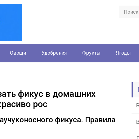
Овощи
Удобрения
Фрукты
Ягоды
зать фикус в домашних
красиво рос
аучуконосного фикуса. Правила