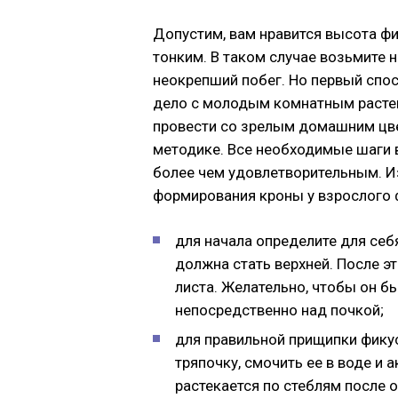
Допустим, вам нравится высота фи
тонким. В таком случае возьмите 
неокрепший побег. Но первый спос
дело с молодым комнатным растен
провести со зрелым домашним цве
методике. Все необходимые шаги в
более чем удовлетворительным. И
формирования кроны у взрослого 
для начала определите для себя
должна стать верхней. После эт
листа. Желательно, чтобы он бы
непосредственно над почкой;
для правильной прищипки фику
тряпочку, смочить ее в воде и 
растекается по стеблям после о