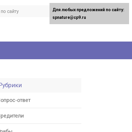
Для любых предложений по сайту:
spnature@cp9.ru
Рубрики
Вопрос-ответ
Вредители
Грибы