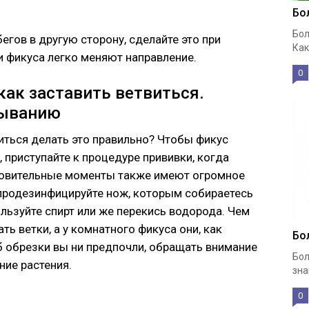
Бо
Бол
егов в другую сторону, сделайте это при
Как
 фикуса легко меняют направление.
0
как заставить ветвиться.
пыванию
иться делать это правильно? Чтобы фикус
 приступайте к процедуре прививки, когда
товительные моменты также имеют огромное
 продезинфицируйте нож, которым собираетесь
ользуйте спирт или же перекись водорода. Чем
ть ветки, а у комнатного фикуса они, как
Бо
б обрезки вы ни предпочли, обращать внимание
Бол
ние растения.
зна
0