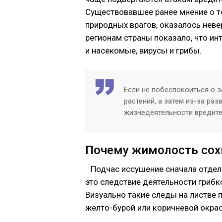
Существовавшее ранее мнение о то
природных врагов, оказалось нев
регионам страны показало, что инт
и насекомые, вирусы и грибы.
Если не побеспокоиться о з
растений, а затем из-за р
жизнедеятельности вредите
Почему жимолость сох
Подчас иссушение сначала отдель
это следствие деятельности грибко
Визуально такие следы на листве 
желто-бурой или коричневой окра