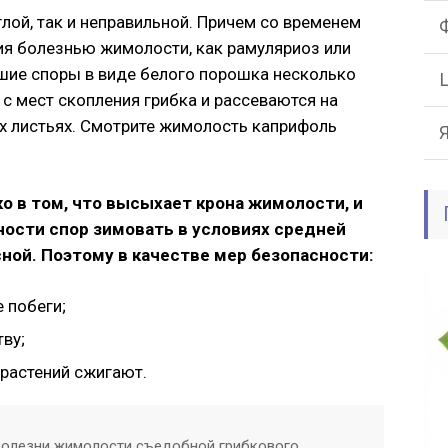
лой, так и неправильной. Причем со временем
ия болезнью жимолости, как рамуляриоз или
вшие споры в виде белого порошка несколько
 с мест скопления грибка и рассеваются на
х листьях. Смотрите жимолость каприфоль
о в том, что высыхает крона жимолости, и
бности спор зимовать в условиях средней
ной. Поэтому в качестве мер безопасности:
 побеги;
ву;
растений сжигают.
болезни жимолости съедобной грибкового