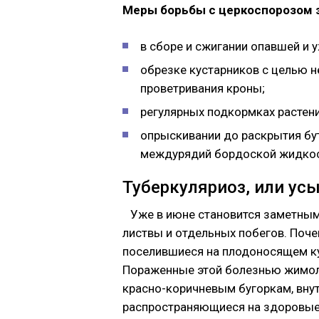
Меры борьбы с церкоспорозом 
в сборе и сжигании опавшей и 
обрезке кустарников с целью н
проветривания кроны;
регулярных подкормках растен
опрыскивании до раскрытия бут
междурядий бордоской жидкос
Туберкуляриоз, или ус
Уже в июне становится заметным
листвы и отдельных побегов. Поче
поселившиеся на плодоносящем ку
Пораженные этой болезнью жимол
красно-коричневым бугоркам, вну
распространяющиеся на здоровые 