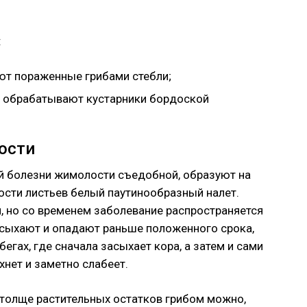
:
ют пораженные грибами стебли;
ия обрабатывают кустарники бордоской
ости
й болезни жимолости съедобной, образуют на
ности листьев белый паутинообразный налет.
 но со временем заболевание распространяется
засыхают и опадают раньше положенного срока,
егах, где сначала засыхает кора, а затем и сами
хнет и заметно слабеет.
 толще растительных остатков грибом можно,