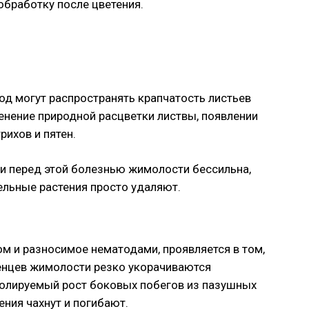
обработку после цветения.
д могут распространять крапчатость листьев
нение природной расцветки листвы, появлении
рихов и пятен.
ми перед этой болезнью жимолости бессильна,
ельные растения просто удаляют.
м и разносимое нематодами, проявляется в том,
енцев жимолости резко укорачиваются
ролируемый рост боковых побегов из пазушных
ения чахнут и погибают.