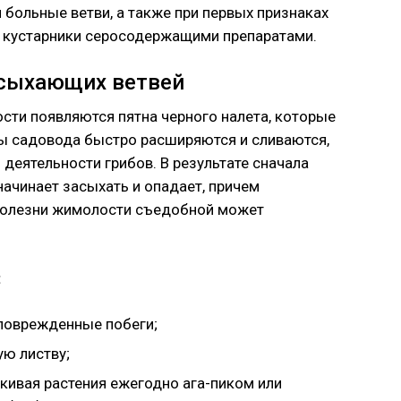
 больные ветви, а также при первых признаках
 кустарники серосодержащими препаратами.
усыхающих ветвей
ости появляются пятна черного налета, которые
ы садовода быстро расширяются и сливаются,
о деятельности грибов. В результате сначала
начинает засыхать и опадает, причем
болезни жимолости съедобной может
:
 поврежденные побеги;
ую листву;
кивая растения ежегодно ага-пиком или