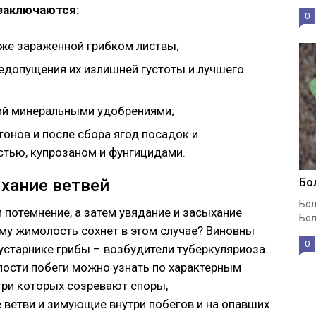
заключаются:
0
уже зараженной грибком листвы;
едопущения их излишней густоты и лучшего
ий минеральными удобрениями;
онов и после сбора ягод посадок и
тью, купрозаном и фунгицидами.
ыхание ветвей
Бо
Бол
 потемнение, а затем увядание и засыхание
Бол
му жимолость сохнет в этом случае? Виновны
0
старнике грибы – возбудители туберкуляриоза.
ости побеги можно узнать по характерным
три которых созревают споры,
ветви и зимующие внутри побегов и на опавших