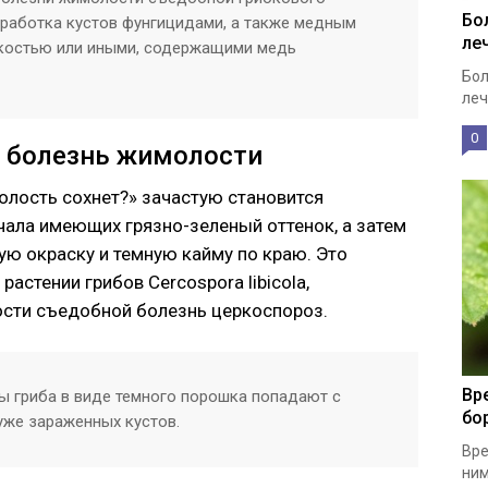
Бо
работка кустов фунгицидами, а также медным
ле
костью или иными, содержащими медь
Бол
леч
0
я болезнь жимолости
олость сохнет?» зачастую становится
ачала имеющих грязно-зеленый оттенок, а затем
ю окраску и темную кайму по краю. Это
астении грибов Cercospora libicola,
ти съедобной болезнь церкоспороз.
Вр
ы гриба в виде темного порошка попадают с
бо
уже зараженных кустов.
Вре
ним