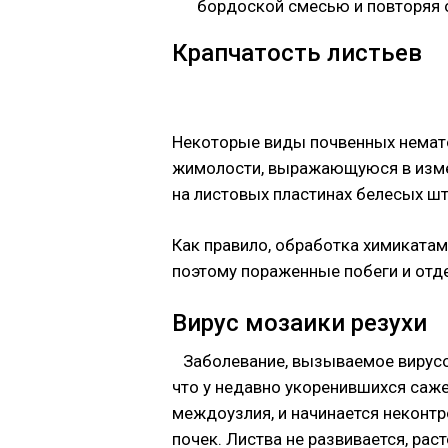
бордоской смесью и повторяя 
Крапчатость листьев
Некоторые виды почвенных немато
жимолости, выражающуюся в изме
на листовых пластинах белесых шт
Как правило, обработка химиката
поэтому пораженные побеги и отд
Вирус мозаики резухи
Заболевание, вызываемое вирусо
что у недавно укоренившихся саж
междоузлия, и начинается неконт
почек. Листва не развивается, раст