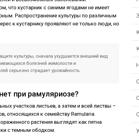
м, что кустарник с синими ягодами не имеет
ерным. Распространение культуры по различным
ерес к кустарнику проявляют не только люди, но
ащите культуры, сначала ухудшается внешний вид
азвивающихся болезней жимолости и
лей серьезно страдает урожайность.
нет при рамуляриозе?
ных участков листьев, а затем и всей листвы –
в, относящихся к семейству Ramularia.
пораженного растения выглядят как пятна
ски с темным ободком.