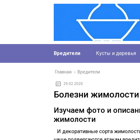
Вредители
Кусты и деревья
Главная
›
Вредители
29.02.2020
Болезни жимолости 
Изучаем фото и описан
жимолости
И декоративные сорта жимолости
чаще подвергаются атакам вредит