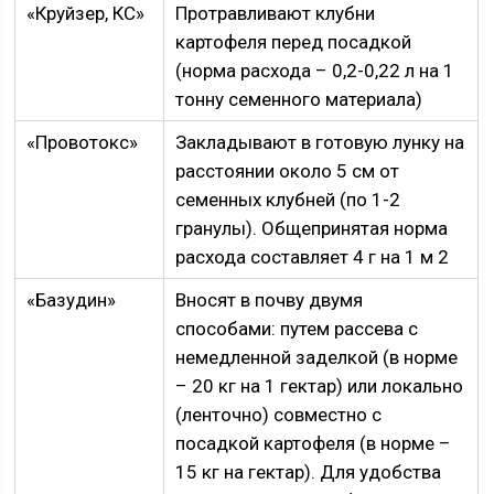
«Круйзер, КС»
Протравливают клубни
картофеля перед посадкой
(норма расхода – 0,2-0,22 л на 1
тонну семенного материала)
«Провотокс»
Закладывают в готовую лунку на
расстоянии около 5 см от
семенных клубней (по 1-2
гранулы). Общепринятая норма
расхода составляет 4 г на 1 м 2
«Базудин»
Вносят в почву двумя
способами: путем рассева с
немедленной заделкой (в норме
– 20 кг на 1 гектар) или локально
(ленточно) совместно с
посадкой картофеля (в норме –
15 кг на гектар). Для удобства