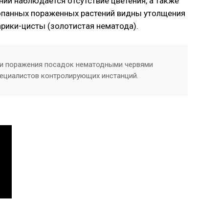
нии наблюдается отсутствие цветения, а также
опанных пораженных растений видны утолщения
рики-цисты (золотистая нематода).
и поражения посадок нематодными червями
ециалистов контролирующих инстанций.