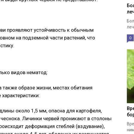
Бо
ле
Бол
леч
ерви проявляют устойчивость к обычным
овном на подземной части растений, что
0
стику.
лько видов нематод:
а также образе жизни, местах обитания
 характеристики:
Вр
длины около 1,5 мм, опасна для картофеля,
бо
 чеснока. Личинки червей проникают в столоны
Вре
происходит деформация стеблей (вздувание),
ним