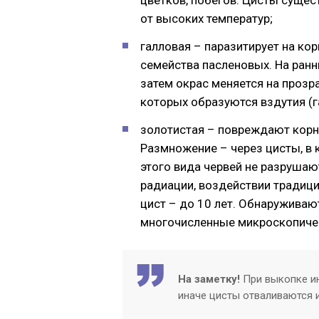
цветков, побегов. Цисты сущес
от высоких температур;
галловая – паразитирует на кор
семейства пасленовых. На ранн
затем окрас меняется на прозр
которых образуются вздутия (г
золотистая – повреждают корни
Размножение – через цисты, в
этого вида червей не разрушают
радиации, воздействии традиц
цист – до 10 лет. Обнаруживаю
многочисленные микроскопичес
На заметку!
При выкопке ин
иначе цисты отваливаются и