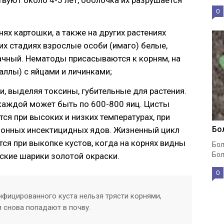
твуют около 4-5 лет, оболочка их разрушается
0
нях картошки, а также на других растениях
их стадиях взрослые особи (имаго) белые,
ачный. Нематоды присасываются к корням, на
аллы) с яйцами и личинками;
, выделяя токсины, губительные для растения.
 каждой может быть по 600-800 яиц. Цисты
ся при высоких и низких температурах, при
Бо
ионных инсектицидных ядов. Жизненный цикл
тся при выкопке кустов, когда на корнях видны
Бол
Бол
кие шарики золотой окраски.
0
фицированного куста нельзя трясти корнями,
 снова попадают в почву.