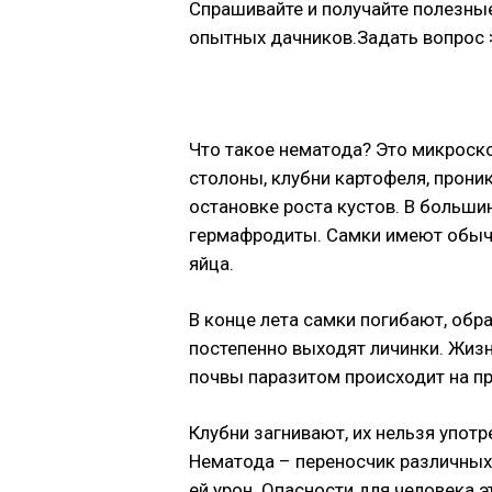
Спрашивайте и получайте полезны
опытных дачников.Задать вопрос 
Что такое нематода? Это микроско
столоны, клубни картофеля, проник
остановке роста кустов. В больш
гермафродиты. Самки имеют обычн
яйца.
В конце лета самки погибают, обра
постепенно выходят личинки. Жизн
почвы паразитом происходит на пр
Клубни загнивают, их нельзя употр
Нематода – переносчик различных
ей урон. Опасности для человека 