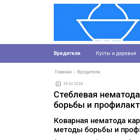
Вредители
Кусты и деревья
Главная
›
Вредители
29.02.2020
Стеблевая нематода
борьбы и профилак
Коварная нематода кар
методы борьбы и проф