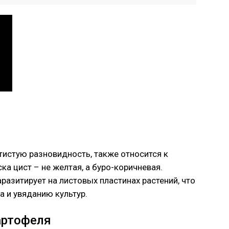
тистую разновидность, также относится к
а цист – не желтая, а буро-коричневая.
разитирует на листовых пластинах растений, что
 и увяданию культур.
артофеля