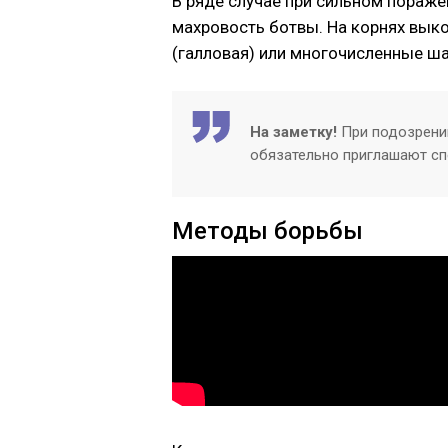
В ряде случае при сильном пораже
махровость ботвы. На корнях вык
(галловая) или многочисленные ша
На заметку!
При подозрени
обязательно приглашают сп
Методы борьбы