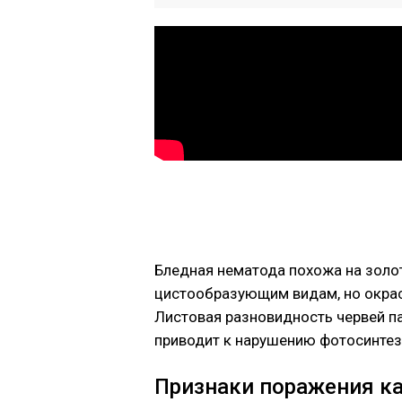
Бледная нематода похожа на золо
цистообразующим видам, но окраск
Листовая разновидность червей па
приводит к нарушению фотосинтеза
Признаки поражения к