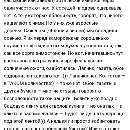
нас мыши или зайцы)) хотя лесок имеется через
один участок от нас. У соседей плодовых деревьев
нет. А те, у которых яблони есть, говорят, что ничего
не делают с ними. Но у них уже взрослые
деревья.Саженцы (яблони и вишни) мы посадили
осенью. Я их перед заморозками хорошенько
окучила торфом, и на этом думала успокоиться, так
как все сорта зимостойкие. Но вот, начитавшись тут
рассказов про грызунов и про февральские
солнечные ожоги, озаботилась. Лапник, газета, обои,
садовая лента, колготки…))) Лапника нет. Колготок —
в ТАКОМ количестве:) — тоже нет. Обои, газеты и
другая бумага — многие отзывы говорят о
бесполезности такой защиты. Белить уже поздно.
Садовую ленту для стволов купила — но она пвх — и
как-то я засомневалась — будет ли дышать деревце
под этой лентой((( А нельзя ли просто забинтовать
стволы саженцев обычным бинтом? Или его тоже